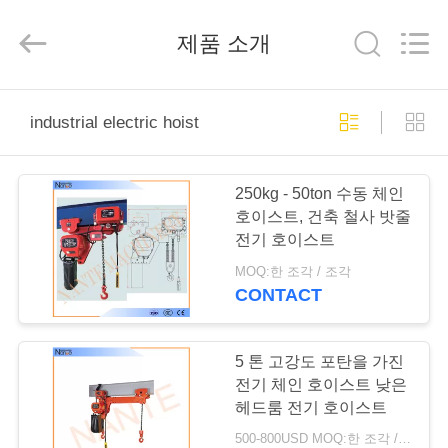
Copyright
©
2015
제품 소개
-
2026
Shaoxing
Nante
Lifting
홈
Eqiupment
Co.,Ltd..
industrial electric hoist
All
Rights
Reserved.
제
250kg - 50ton 수동 체인
작
호이스트, 건축 철사 밧줄
전기 호이스트
품
MOQ:한 조각 / 조각
CONTACT
회
사
5 톤 고강도 포탄을 가진
전기 체인 호이스트 낮은
소
헤드룸 전기 호이스트
500-800USD MOQ:한 조각 / 조각