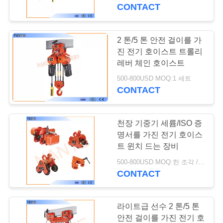
개
CONTACT
공
2 톤/5 톤 안전 걸이를 가
장
진 전기 호이스트 트롤리
레버 체인 호이스트
투
500-800USD MOQ:1 세트
CONTACT
어
천장 기중기 세륨/ISO 증
품
명서를 가진 전기 호이스
질
트 윈치 드는 장비
500-800USD MOQ:한 조각 / 조각
관
CONTACT
리
라이트급 선수 2 톤/5 톤
안전 걸이를 가진 전기 호