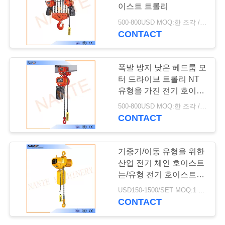
저
이스트 트롤리
희
500-800USD MOQ:한 조각 / 조각
CONTACT
에
게
폭발 방지 낮은 헤드룸 모
연
터 드라이브 트롤리 NT
유형을 가진 전기 호이스
락
트 트롤리
500-800USD MOQ:한 조각 / 조각
CONTACT
주
세
기중기/이동 유형을 위한
요
산업 전기 체인 호이스트
는/유형 전기 호이스트를
고쳤습니다
USD150-1500/SET MOQ:1 세트
따
CONTACT
옴