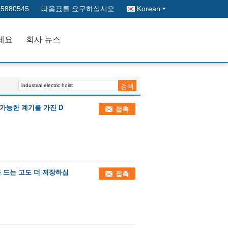
05880545
따옴표를 요구하십시오
Korean
세요
회사 뉴스
정가능한 계기를 가진 D
접촉
 드는 고도 더 저장하십
접촉