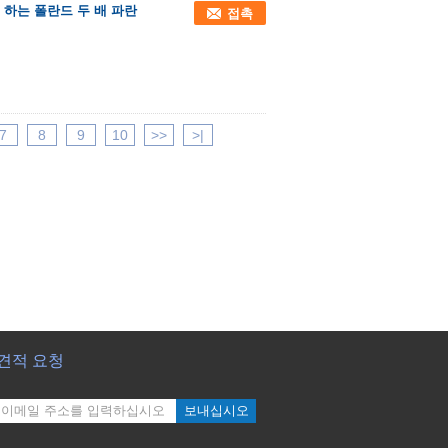
 하는 폴란드 두 배 파란
접촉
7
8
9
10
>>
>|
견적 요청
보내십시오