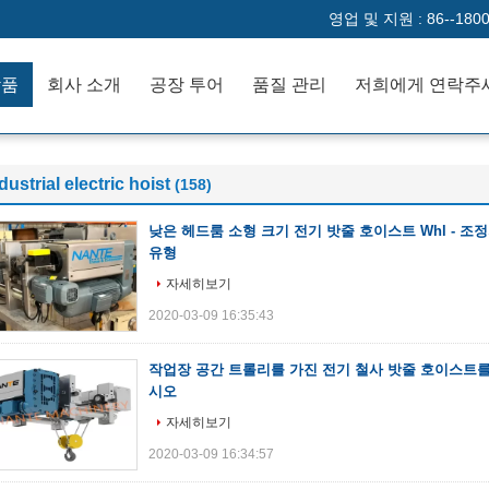
영업 및 지원 :
86--180
작품
회사 소개
공장 투어
품질 관리
저희에게 연락주
dustrial electric hoist
(158)
낮은 헤드룸 소형 크기 전기 밧줄 호이스트 Whl - 조
유형
자세히보기
2020-03-09 16:35:43
작업장 공간 트롤리를 가진 전기 철사 밧줄 호이스트를
시오
자세히보기
2020-03-09 16:34:57