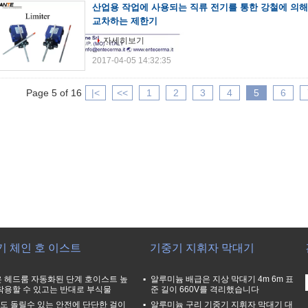
산업용 작업에 사용되는 직류 전기를 통한 강철에 의해
교차하는 제한기
자세히보기
2017-04-05 14:32:35
Page 5 of 16
|<
<<
1
2
3
4
5
6
기 체인 호 이스트
기중기 지휘자 막대기
 헤드룸 자동화된 단계 호이스트 높
알루미늄 배급은 지상 막대기 4m 6m 표
착용할 수 있고는 반대로 부식물
준 길이 660V를 격리했습니다
0도 돌릴수 있는 안전에 단단한 걸이
알루미늄 구리 기중기 지휘자 막대기 대