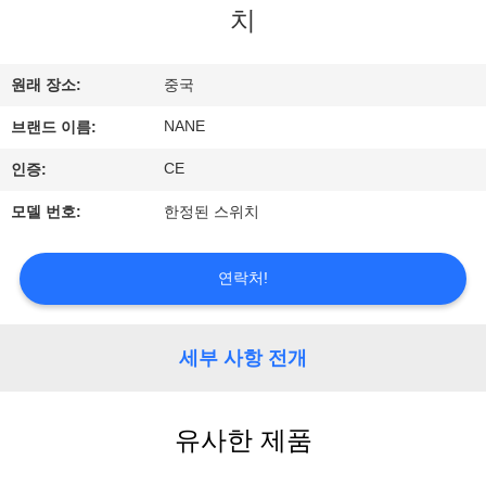
개
치
공
원래 장소:
중국
장
NANE
브랜드 이름:
투
CE
인증:
어
모델 번호:
한정된 스위치
품
연락처!
질
세부 사항 전개
관
리
유사한 제품