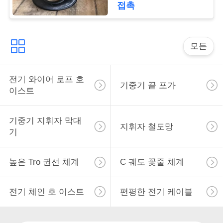
접촉
표
를
모든
요
구
전기 와이어 로프 호
기중기 끝 포가
하
이스트
십
기중기 지휘자 막대
지휘자 철도망
시
기
오
높은 Tro 권선 체계
C 궤도 꽃줄 체계
COMPANY
전기 체인 호 이스트
편평한 전기 케이블
NEWS