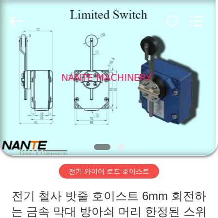
품
질
전
기
와
이
어
홈
로
프
호
이
스
제
트
협
력
작
업
체.
Copyright
품
©
2015
-
2020
crane-
component.com.
회
All
Rights
Reserved.
전기 와이어 로프 호이스트
사
전기 철사 밧줄 호이스트 6mm 회전하
소
는 금속 막대 방아쇠 머리 한정된 스위