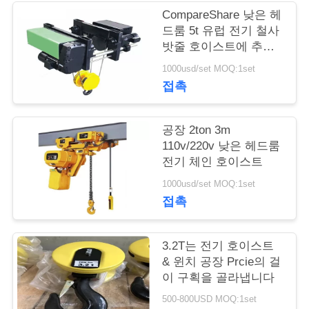
저
CompareShare 낮은 헤
희
드룸 5t 유럽 전기 철사
밧줄 호이스트에 추가
에
하십시오
1000usd/set MOQ:1set
게
접촉
연
공장 2ton 3m
락
110v/220v 낮은 헤드룸
전기 체인 호이스트
주
1000usd/set MOQ:1set
세
접촉
요
3.2T는 전기 호이스트
& 윈치 공장 Prcie의 걸
따
이 구획을 골라냅니다
옴
500-800USD MOQ:1set