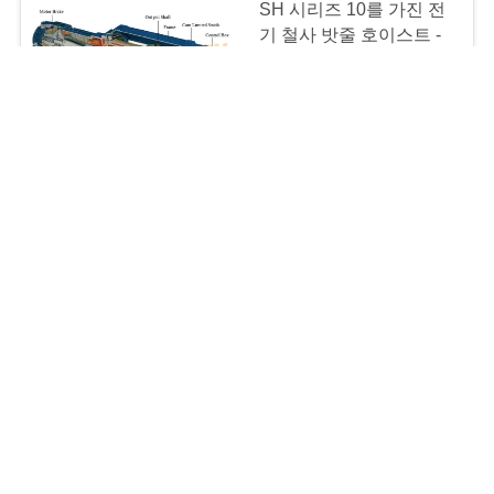
SH 시리즈 10를 가진 전
기 철사 밧줄 호이스트 -
20 t는 수용량 세륨을 결
합했습니다
MOQ:1 세트
CONTACT
5개 m/20 분 트롤리 속도
전기 철사 밧줄 호이스트
는을 가진 건축을
Modularize
MOQ:1 세트
CONTACT
SHA 낮은 헤드룸 1 톤 2
톤 철사 밧줄 호이스트 공
간 절약 상사 성과
NEGOATIABLE MOQ:1 세트
CONTACT