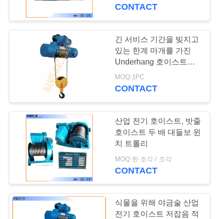
개
CONTACT
공
긴 서비스 기간을 빚지고
장
있는 한계 마개를 가진
Underhang 호이스트
투
CD/MD 산업 전기 호이
MOQ:1PC
스트
CONTACT
어
산업 전기 호이스트, 밧줄
품
호이스트 두 배 대들보 윈
질
치 트롤리
MOQ:한 조각 / 조각
관
CONTACT
리
식물을 위해 야금술 산업
전기 호이스트 저잡음 적