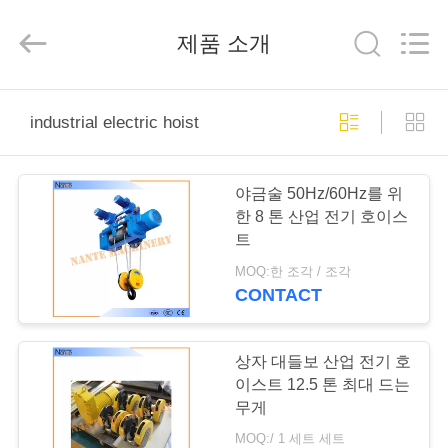
Copyright
©
2015
제품 소개
-
2026
Shaoxing
Nante
Lifting
홈
Eqiupment
Co.,Ltd..
industrial electric hoist
All
Rights
Reserved.
제
야금술 50Hz/60Hz를 위
작
한 8 톤 산업 전기 호이스
트
품
MOQ:한 조각 / 조각
CONTACT
회
사
상자 대들보 산업 전기 호
이스트 12.5 톤 최대 드는
소
무게
MOQ:/ 1 세트 세트