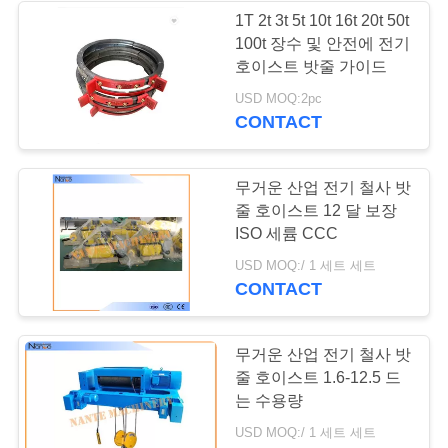
표
1T 2t 3t 5t 10t 16t 20t 50t
100t 장수 및 안전에 전기
를
호이스트 밧줄 가이드
요
USD MOQ:2pc
CONTACT
구
하
무거운 산업 전기 철사 밧
줄 호이스트 12 달 보장
십
ISO 세륨 CCC
시
USD MOQ:/ 1 세트 세트
CONTACT
오
무거운 산업 전기 철사 밧
COMPANY
줄 호이스트 1.6-12.5 드
NEWS
는 수용량
USD MOQ:/ 1 세트 세트