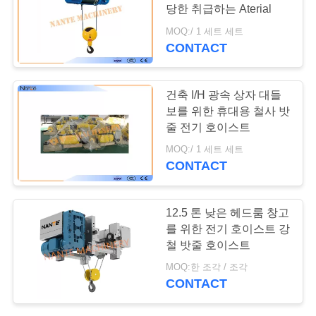
저
당한 취급하는 Aterial
희
MOQ:/ 1 세트 세트
CONTACT
에
게
건축 I/H 광속 상자 대들
연
보를 위한 휴대용 철사 밧
줄 전기 호이스트
락
MOQ:/ 1 세트 세트
CONTACT
주
세
12.5 톤 낮은 헤드룸 창고
요
를 위한 전기 호이스트 강
철 밧줄 호이스트
MOQ:한 조각 / 조각
따
CONTACT
옴