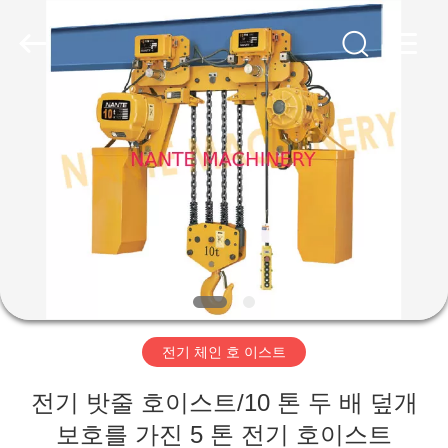
품
질
전
기
와
이
어
홈
로
프
호
이
스
제
트
협
력
작
업
체.
Copyright
품
©
2015
-
2020
crane-
component.com.
회
All
Rights
Reserved.
전기 체인 호 이스트
사
전기 밧줄 호이스트/10 톤 두 배 덮개
소
보호를 가진 5 톤 전기 호이스트