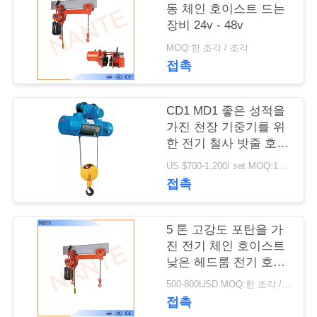
저
동 체인 호이스트 드는
희
장비 24v - 48v
MOQ:한 조각 / 조각
에
접촉
게
연
CD1 MD1 좋은 성적을
가진 천장 기중기를 위
락
한 전기 철사 밧줄 호이
스트
주
US $700-1,200/ set MOQ:1SET
접촉
세
요
5 톤 고강도 포탄을 가
진 전기 체인 호이스트
낮은 헤드룸 전기 호이
따
스트
500-800USD MOQ:한 조각 / 조각
옴
접촉