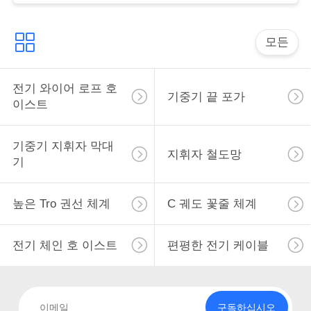
표
를
모든
요
전기 와이어 로프 호
구
기중기 끝 포가
이스트
하
기중기 지휘자 막대
십
지휘자 철도망
기
시
높은 Tro 권선 체계
C 궤도 꽃줄 체계
오
전기 체인 호 이스트
편평한 전기 케이블
COMPANY
NEWS
구독하십시오