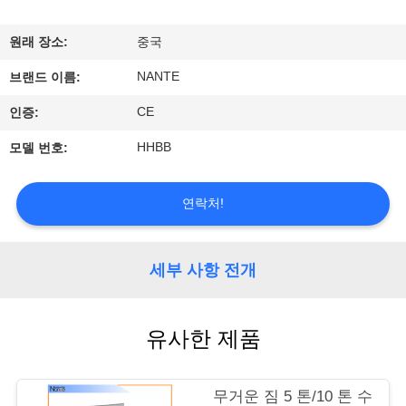
개
원래 장소:
중국
공
NANTE
브랜드 이름:
장
CE
인증:
투
HHBB
모델 번호:
어
연락처!
품
질
세부 사항 전개
관
유사한 제품
리
무거운 짐 5 톤/10 톤 수