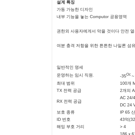
설계 특징
가동 가능한 디자인
내부 기능을 놓는 Computor 공용영역
권한외 사용자에게서 막을 것이다 안전 열
여분 충격 저항을 위한 튼튼한 나일론 섬
일반적인 명세
Oc
운영하는 임시 직원.
-35
~
최대 범위
100개 
TX 전력 공급
2개의 
AC 24/4
RX 전력 공급
DC 24 
보호 종류
IP 65
ID 번호
43억(3
해밍 부호 거리
> 4
186 x 