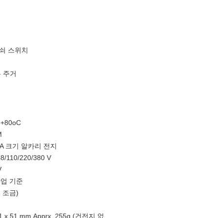
쇠 스위치
유 주거
 +80oC
M
AA 크기 알카리 전지
8/110/220/380 V
V
 산업 기준
2 조금)
61 x 51 mm Apprx. 255g (건전지 없