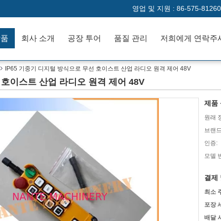
영업 및 지원 :
86-575-81260
작품
회사 소개
공장 투어
품질 관리
저희에게 연락주
IP65 기중기 디지털 방식으로 무선 호이스트 산업 라디오 원격 제어 48V
 호이스트 산업 라디오 원격 제어 48V
제품 
원래 
브랜드
인증:
모델 
결제 
최소 
포장 
배달 