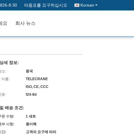
826-8:30
따옴표를 요구하십시오
Korean
세요
회사 뉴스
상세 정보:
장소:
중국
 이름:
TELECRANE
ISO, CE, CCC
번호:
f24-8d
및 배송 조건:
주문 수량:
1 세트
세부 사항:
종이팩
시간:
고객의 요구에 따라