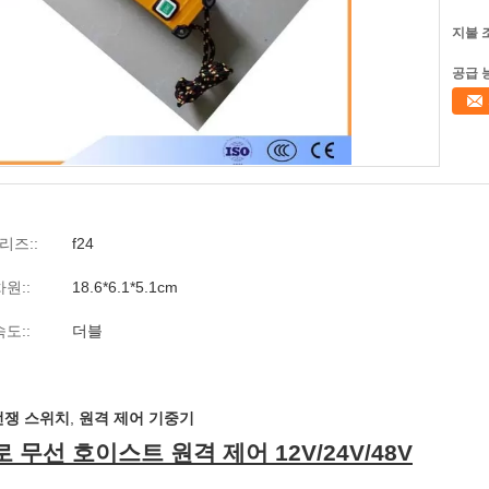
지불 
공급 
리즈::
f24
차원::
18.6*6.1*5.1cm
속도::
더블
전쟁 스위치
,
원격 제어 기중기
 무선 호이스트 원격 제어 12V/24V/48V