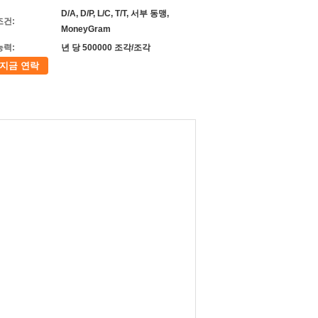
D/A, D/P, L/C, T/T, 서부 동맹,
조건:
MoneyGram
능력:
년 당 500000 조각/조각
지금 연락