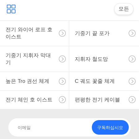
표
모든
를
전기 와이어 로프 호
요
기중기 끝 포가
이스트
구
하
기중기 지휘자 막대
지휘자 철도망
기
십
시
높은 Tro 권선 체계
C 궤도 꽃줄 체계
오
전기 체인 호 이스트
편평한 전기 케이블
COMPANY
NEWS
구독하십시오