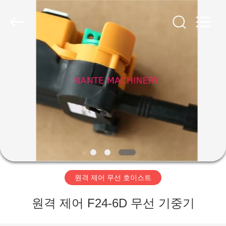
품
질
전
기
와
이
어
홈
로
프
호
이
스
제
트
협
력
작
업
체.
Copyright
품
©
2015
-
2020
crane-
component.com.
회
All
Rights
Reserved.
원격 제어 무선 호이스트
사
원격 제어 F24-6D 무선 기중기
소