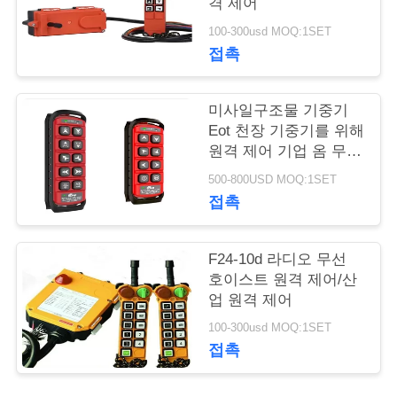
저
격 제어
희
100-300usd MOQ:1SET
접촉
에
게
미사일구조물 기중기
Eot 천장 기중기를 위해
연
원격 제어 기업 옴 무선
호이스트
락
500-800USD MOQ:1SET
접촉
주
세
F24-10d 라디오 무선
호이스트 원격 제어/산
요
업 원격 제어
100-300usd MOQ:1SET
따
접촉
옴