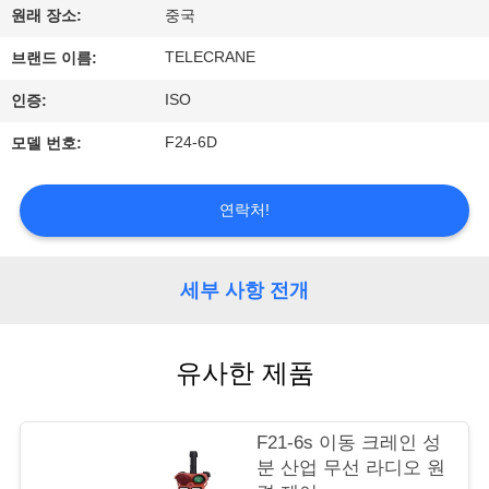
개
원래 장소:
중국
TELECRANE
브랜드 이름:
공
ISO
인증:
장
F24-6D
모델 번호:
투
어
연락처!
품
세부 사항 전개
질
관
유사한 제품
리
F21-6s 이동 크레인 성
분 산업 무선 라디오 원