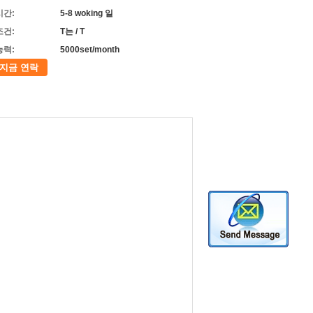
시간:
5-8 woking 일
조건:
T는 / T
능력:
5000set/month
지금 연락