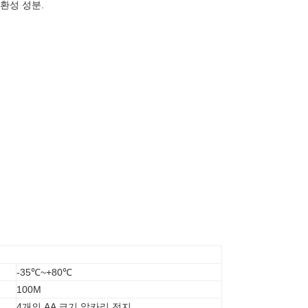
환성 성분.
-35℃~+80℃
100M
4개의 AA 크기 알카리 전지