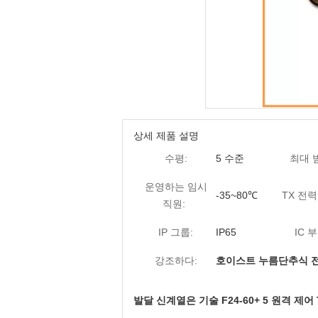
상세 제품 설명
수평:
5 수준
최대 
운영하는 임시
-35~80℃
TX 전력
직원:
IP 그룹:
IP65
IC 부
강조하다:
호이스트 누름단추식 
발달 신계열은 기술 F24-60+ 5 원격 제어