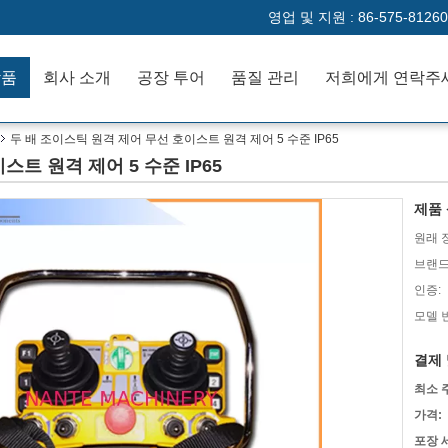
영업 및 지원 :
86-575-81260
작품
회사 소개
공장 투어
품질 관리
저희에게 연락주
두 배 조이스틱 원격 제어 무선 호이스트 원격 제어 5 수준 IP65
트 원격 제어 5 수준 IP65
제품 
원래 
브랜드
인증:
모델 
결제 
최소 
가격:
포장 