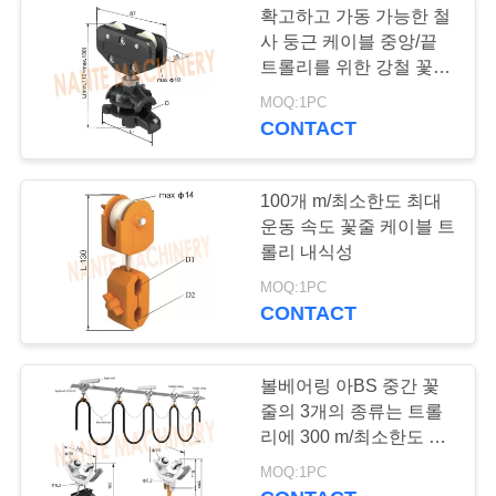
확고하고 가동 가능한 철
사 둥근 케이블 중앙/끝
트롤리를 위한 강철 꽃줄
부속품
MOQ:1PC
CONTACT
100개 m/최소한도 최대
운동 속도 꽃줄 케이블 트
롤리 내식성
MOQ:1PC
CONTACT
볼베어링 아BS 중간 꽃
줄의 3개의 종류는 트롤
리에 300 m/최소한도 운
동 속도 케이블을 답니다
MOQ:1PC