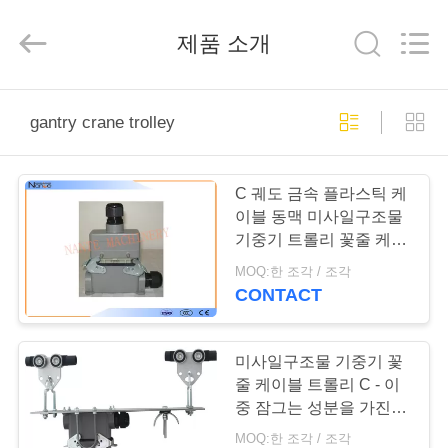
Copyright
©
2015
제품 소개
-
2025
Shaoxing
Nante
Lifting
홈
Eqiupment
Co.,Ltd..
gantry crane trolley
All
Rights
Reserved.
제
C 궤도 금속 플라스틱 케
작
이블 동맥 미사일구조물
기중기 트롤리 꽃줄 케이
품
블
MOQ:한 조각 / 조각
CONTACT
회
사
미사일구조물 기중기 꽃
줄 케이블 트롤리 C - 이
소
중 잠그는 성분을 가진 가
로장 꽃줄 체계
MOQ:한 조각 / 조각