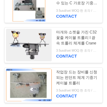
저
수 있는 C 가로장 기중기
희
케이블 트롤리
3.5usd/set MOQ:한 조각 / 조각
CONTACT
에
게
마개와 소켓을 가진 C32
연
꽃줄 케이블 트롤리 I 광
속 트롤리 체계를 Crane
락
3.5usd/set MOQ:한 조각 / 조각
CONTACT
주
세
작업장 드는 장비를 신청
요
되는 펀던트 체계 기중기
케이블 트롤리
3.5usd/set MOQ:한 조각 / 조각
따
CONTACT
옴