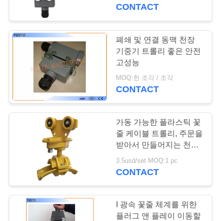
개
CONTACT
공
폐쇄 및 연결 동맥 천장
장
기중기 트롤리 좋은 안전
고성능
투
MOQ:한 조각 / 조각
CONTACT
어
가동 가능한 플라스틱 꽃
품
줄 케이블 트롤리, 주문을
질
받아서 만들어지는 천장
기중기 트롤리
3.5usd/set MOQ:1 pc
관
CONTACT
리
I 광속 꽃줄 체계를 위한
플러그 앤 플레이 이동할