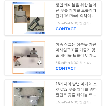
표
평면 케이블을 위한 늘어
진 꽃줄 케이블 트롤리가
를
전기 16 Pin에 의하여 플
러그를 꽂습니다
요
3.5usd/set MOQ:한 조각 / 조각
CONTACT
구
하
이중 잠그는 성분을 가진
미사일구조물 기중기 꽃
십
줄 케이블 트롤리 C 가로
시
장 꽃줄 체계
3.5usd/set MOQ:한 조각 / 조각
CONTACT
오
16가지의 방법 마개와 소
COMPANY
켓 C32 꽃줄 체계를 위한
NEWS
펀던트 꽃줄 케이블 트롤
리
3.5usd/set MOQ:한 조각 / 조각