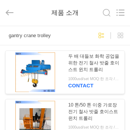
Copyright
©
2015
제품 소개
-
2026
Shaoxing
Nante
Lifting
홈
Eqiupment
Co.,Ltd..
gantry crane trolley
All
Rights
Reserved.
제
두 배 대들보 화학 공업을
작
위한 전기 철사 밧줄 호이
스트 윈치 트롤리
품
1000usd/set MOQ:한 조각 / 조각
CONTACT
회
사
10 톤/50 톤 이중 가로장
전기 철사 밧줄 호이스트
소
윈치 트롤리
1000usd/set MOQ:한 조각 / 조각