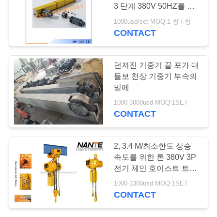
저
3 단계 380V 50HZ를 다
희
리를 놓으십시오
1000usd/set MOQ:1 쌍 / 쌍
CONTACT
에
게
던져진 기중기 끝 포가 대
연
들보 천장 기중기 부속의
밑에
락
1000-3000usd MOQ:1SET
CONTACT
주
세
2, 3.4 M/최소한도 상승
요
속도를 위한 톤 380V 3P
전기 체인 호이스트 트롤
리로 들기
1000-1300usd MOQ:1SET
따
CONTACT
옴