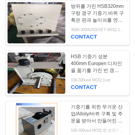
표
방위를 가진 HSB320mm
구렁 갱구 기중기 바퀴 구
를
획은 판과 놀이쇠를 연결
합니다
요
3500-3000USD/SET MOQ:1SET
CONTACT
구
하
HSB 기중기 성분
400mm Europen 디자인
십
을 품기를 가진 빈 갱구
시
바퀴 구획
100-300usd MOQ:1set
CONTACT
오
기중기를 위한 무거운 산
COMPANY
업/Alloly/바퀴 구획 및 주
NEWS
문을 받아서 만들어진 전
동기
100-300usd MOQ:한 조각 / 조각