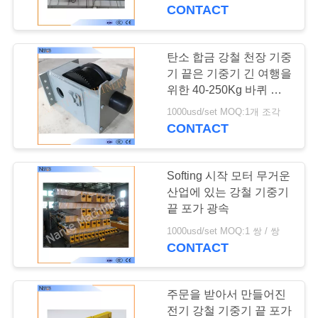
개
CONTACT
공
탄소 합금 강철 천장 기중
장
기 끝은 기중기 긴 여행을
위한 40-250Kg 바퀴 구
투
획을 나릅니다
1000usd/set MOQ:1개 조각
CONTACT
어
Softing 시작 모터 무거운
품
산업에 있는 강철 기중기
질
끝 포가 광속
1000usd/set MOQ:1 쌍 / 쌍
관
CONTACT
리
주문을 받아서 만들어진
전기 강철 기중기 끝 포가