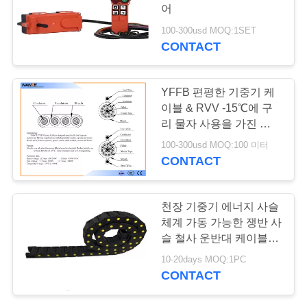
저
어
희
100-300usd MOQ:1SET
CONTACT
에
게
YFFB 편평한 기중기 케
연
이블 & RVV -15℃에 구
리 물자 사용을 가진 펀던
락
트 조종 케이블
100-300usd MOQ:100 미터
CONTACT
주
세
천장 기중기 에너지 사슬
요
체계 가동 가능한 쟁반 사
슬 철사 운반대 케이블 궤
도
10-20days MOQ:1PC
따
CONTACT
옴