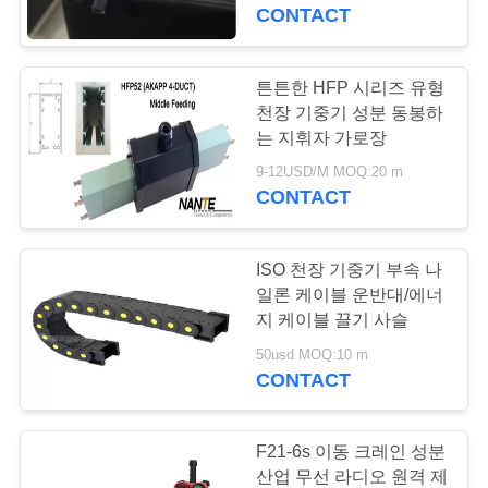
개
CONTACT
공
튼튼한 HFP 시리즈 유형
장
천장 기중기 성분 동봉하
는 지휘자 가로장
투
9-12USD/M MOQ:20 m
CONTACT
어
ISO 천장 기중기 부속 나
품
일론 케이블 운반대/에너
질
지 케이블 끌기 사슬
50usd MOQ:10 m
관
CONTACT
리
F21-6s 이동 크레인 성분
산업 무선 라디오 원격 제