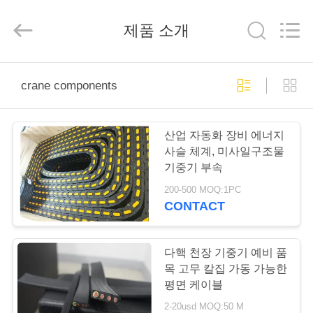
Copyright
©
2015
제품 소개
-
2026
Shaoxing
Nante
Lifting
홈
Eqiupment
Co.,Ltd..
crane components
All
Rights
Reserved.
제
산업 자동화 장비 에너지
작
사슬 체계, 미사일구조물
기중기 부속
품
200-500 MOQ:1PC
CONTACT
회
사
다핵 천장 기중기 예비 품
목 고무 칼집 가동 가능한
소
평면 케이블
2-20usd MOQ:50 M