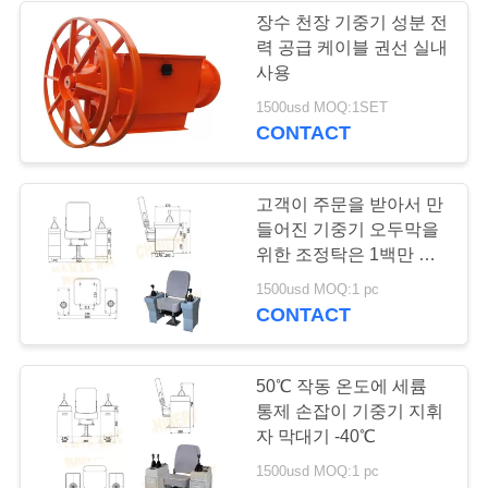
표
장수 천장 기중기 성분 전
력 공급 케이블 권선 실내
를
사용
요
1500usd MOQ:1SET
CONTACT
구
하
고객이 주문을 받아서 만
들어진 기중기 오두막을
십
위한 조정탁은 1백만 시
시
간 NTCCA 사용됩니다
1500usd MOQ:1 pc
CONTACT
오
50℃ 작동 온도에 세륨
COMPANY
통제 손잡이 기중기 지휘
NEWS
자 막대기 -40℃
1500usd MOQ:1 pc