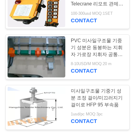
저
Telecrane 리모트 관제사
희
를 골라냅니다
100-300usd MOQ:1SET
CONTACT
에
게
PVC 미사일구조물 기중
연
기 성분은 동봉하는 지휘
자 가로장 지휘자 공통로
락
를 격리했습니다
8-10USD/M MOQ:20 m
CONTACT
주
세
미사일구조물 기중기 성
요
분 조정 걸이/미끄러지기
걸이로 HFP 95 부속품
1usd/pc MOQ:3pc
따
CONTACT
옴