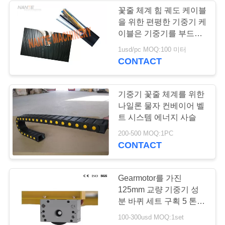
표
꽃줄 체계 힘 궤도 케이블
을 위한 편평한 기중기 케
를
이블은 기중기를 부드럽
게 하고 YFFB 시리즈를
요
1usd/pc MOQ:100 미터
게양합니다
CONTACT
구
하
기중기 꽃줄 체계를 위한
나일론 물자 컨베이어 벨
십
트 시스템 에너지 사슬
시
200-500 MOQ:1PC
CONTACT
오
Gearmotor를 가진
COMPANY
125mm 교량 기중기 성
NEWS
분 바퀴 세트 구획 5 톤
10 톤
100-300usd MOQ:1set