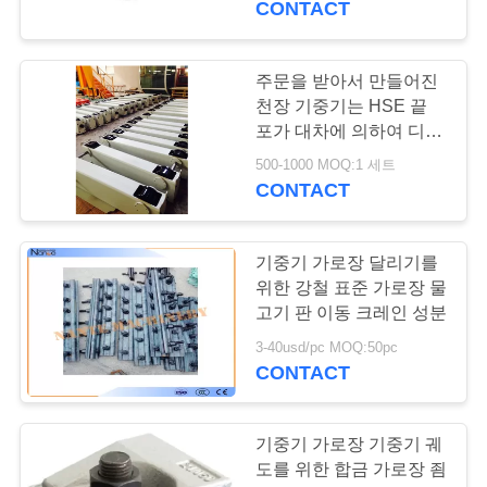
CONTACT
사
이
주문을 받아서 만들어진
트
천장 기중기는 HSE 끝
포가 대차에 의하여 디자
맵
인된 바퀴 구획을 분해합
500-1000 MOQ:1 세트
니다
CONTACT
PRIVACY
POLICY
기중기 가로장 달리기를
위한 강철 표준 가로장 물
고기 판 이동 크레인 성분
3-40usd/pc MOQ:50pc
CONTACT
기중기 가로장 기중기 궤
도를 위한 합금 가로장 죔