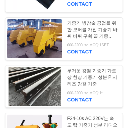
개
CONTACT
공
기중기 병참술 공업을 위
장
한 모터를 가진 기중기 바
퀴 바퀴 구획 끝 기중기
투
대차
600-2200usd MOQ:1SET
CONTACT
어
무거운 강철 기중기 가로
품
장 천장 기중기 성분 P 시
질
리즈 강철 기준
600-2200usd MOQ:1t
관
CONTACT
리
F24-10s AC 220V는 속
도 탑 기중기 성분 라디오