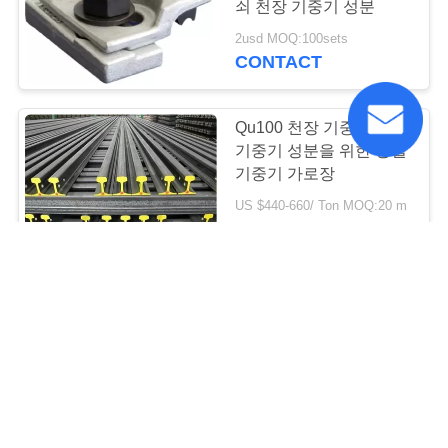
쇠 천장 기중기 성분
2usd MOQ:100sets
CONTACT
Qu100 천장 기중기/교량
기중기 성분을 위한 강철
기중기 가로장
US $440-660/ Ton MOQ:20 m
CONTACT
HSB 기중기 성분
400mm Europen 디자인
을 품기를 가진 빈 갱구
바퀴 구획
100-300usd MOQ:1set
CONTACT