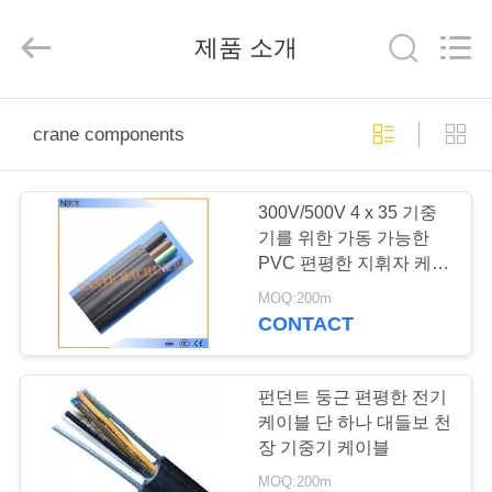
Copyright
©
2015
제품 소개
-
2026
Shaoxing
Nante
Lifting
홈
Eqiupment
Co.,Ltd..
crane components
All
Rights
Reserved.
제
300V/500V 4 x 35 기중
작
기를 위한 가동 가능한
PVC 편평한 지휘자 케이
품
블
MOQ:200m
CONTACT
회
사
펀던트 둥근 편평한 전기
케이블 단 하나 대들보 천
소
장 기중기 케이블
MOQ:200m