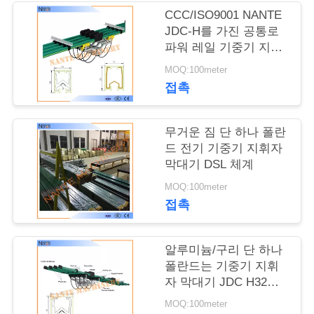
저
CCC/ISO9001 NANTE
희
JDC-H를 가진 공통로
파워 레일 기중기 지휘
에
자 막대기 체계
MOQ:100meter
게
접촉
연
무거운 짐 단 하나 폴란
락
드 전기 기중기 지휘자
막대기 DSL 체계
주
MOQ:100meter
세
접촉
요
알루미늄/구리 단 하나
폴란드는 기중기 지휘
따
자 막대기 JDC H32를
격리했습니다
옴
MOQ:100meter