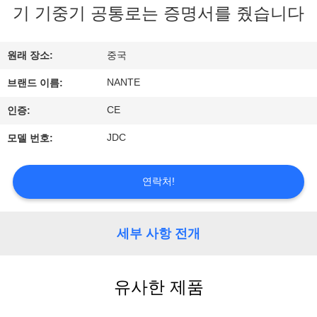
개
기 기중기 공통로는 증명서를 줬습니다
공
원래 장소:
중국
장
NANTE
브랜드 이름:
투
CE
인증:
어
JDC
모델 번호:
품
연락처!
질
세부 사항 전개
관
리
유사한 제품