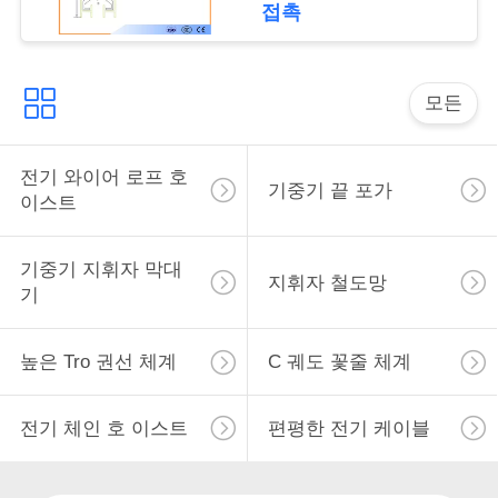
접촉
표
를
모든
요
구
전기 와이어 로프 호
기중기 끝 포가
하
이스트
십
기중기 지휘자 막대
지휘자 철도망
시
기
오
높은 Tro 권선 체계
C 궤도 꽃줄 체계
COMPANY
전기 체인 호 이스트
편평한 전기 케이블
NEWS