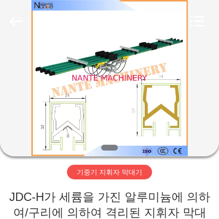
품
질
전
기
와
이
어
홈
로
프
호
이
스
제
트
협
력
작
업
체.
Copyright
품
©
2015
-
2020
crane-
component.com.
회
All
Rights
Reserved.
기중기 지휘자 막대기
사
JDC-H가 세륨을 가진 알루미늄에 의하
소
여/구리에 의하여 격리된 지휘자 막대