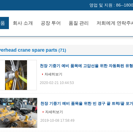
영업 및 지원 :
86--180
작품
회사 소개
공장 투어
품질 관리
저희에게 연락주
verhead crane spare parts
(71)
천장 기중기 예비 품목에 고압선을 위한 자동화된 유형
자세히보기
2020-02-21 10:44:53
천장 기중기 예비 품목을 위한 빈 갱구 끝 트럭/끝 포
자세히보기
2019-10-08 17:58:49