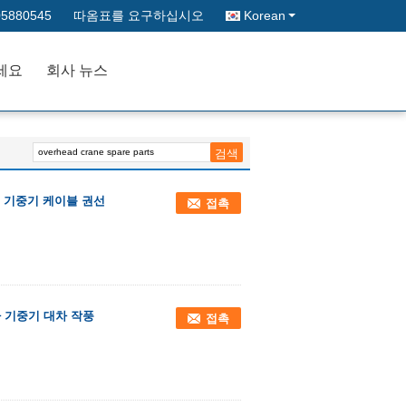
05880545
따옴표를 요구하십시오
Korean
세요
회사 뉴스
 기중기 케이블 권선
접촉
가 기중기 대차 작풍
접촉