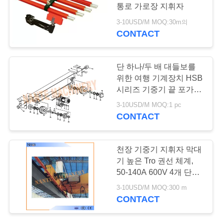
저
통로 가로장 지휘자
희
3-10USD/M MOQ:30m의
CONTACT
에
게
단 하나/두 배 대들보를
연
위한 여행 기계장치 HSB
시리즈 기중기 끝 포가를
락
Crane
3-10USD/M MOQ:1 pc
CONTACT
주
세
천장 기중기 지휘자 막대
요
기 높은 Tro 권선 체계,
50-140A 600V 4개 단계
옥외 가로장
3-10USD/M MOQ:300 m
따
CONTACT
옴