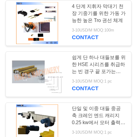
표
4 단계 지휘자 막대기 천
장 기중기를 위한 가동 가
를
능한 높은 Tro 권선 체계
요
3-10USD/M MOQ:100m
CONTACT
구
하
쉽게 단 하나 대들보를 위
한 HSE 시리즈를 취급하
십
는 빈 갱구 끝 포가는
시
Crane
3-10USD/M MOQ:1 pc
CONTACT
오
단일 및 이중 대들 중공
COMPANY
축 크레인 엔드 캐리지
NEWS
0.25 kw에서 모터 출력
(Pc)
3-10USD/M MOQ:1 pc