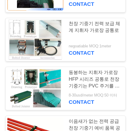
개
CONTACT
공
천장 기중기 전력 보급 체
장
계 지휘자 가로장 공통로
투
negoatiable MOQ:1meter
CONTACT
어
동봉하는 지휘자 가로장
품
HFP 시리즈 공통로 천장
질
기중기는 PVC 주거를 분
해합니다
8-30usd/meter MOQ:50 미터
관
CONTACT
리
이음새가 없는 전력 공급
천장 기중기 예비 품목 공