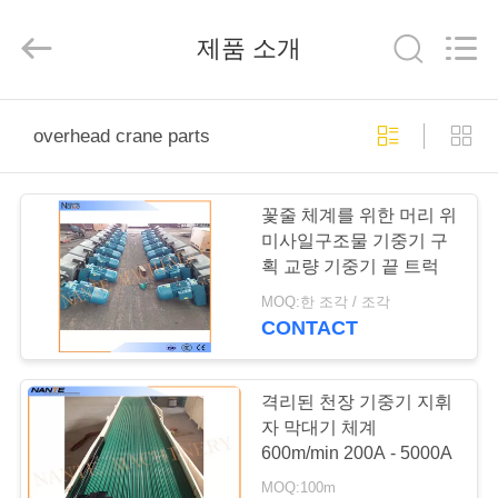
Copyright
©
2015
제품 소개
-
2026
Shaoxing
Nante
Lifting
홈
Eqiupment
Co.,Ltd..
overhead crane parts
All
Rights
Reserved.
제
꽃줄 체계를 위한 머리 위
작
미사일구조물 기중기 구
획 교량 기중기 끝 트럭
품
MOQ:한 조각 / 조각
CONTACT
회
사
격리된 천장 기중기 지휘
자 막대기 체계
소
600m/min 200A - 5000A
MOQ:100m