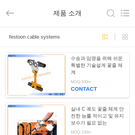
Copyright
©
2015
제품 소개
-
2026
Shaoxing
Nante
Lifting
홈
Eqiupment
Co.,Ltd..
festoon cable systems
All
Rights
Reserved.
제
수송과 임명을 위해 쉬운
작
특별한 기술설계 꽃줄 체
계
품
MOQ:100m
CONTACT
회
사
실내 C 궤도 꽃줄 체계 안
전한 능률 적이고 및 유지
소
보수가 필요 없는
MOQ:100m