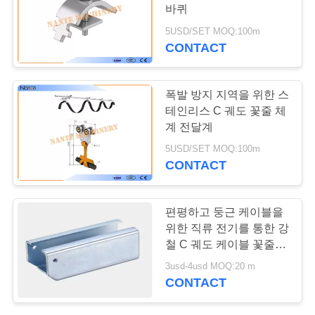
저
바퀴
희
5USD/SET MOQ:100m
CONTACT
에
게
폭발 방지 지역을 위한 스
연
테인리스 C 궤도 꽃줄 체
계 전달계
락
5USD/SET MOQ:100m
CONTACT
주
세
편평하고 둥근 케이블을
요
위한 직류 전기를 통한 강
철 C 궤도 케이블 꽃줄 체
계
3usd-4usd MOQ:20 m
따
CONTACT
옴