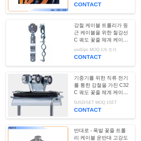
개
CONTACT
공
강철 케이블 트롤리가 둥
장
근 케이블을 위한 철강선
C 궤도 꽃줄 체계 케이블
투
트롤리에 의하여/직류 전
usd1/pc MOQ:1개 조각
기를 통했습니다
CONTACT
어
기중기를 위한 직류 전기
품
를 통한 강철을 가진 C32
질
C 궤도 꽃줄 체계 케이블
트롤리
5USD/SET MOQ:1SET
관
CONTACT
리
반대로 - 폭발 꽃줄 트롤
리 케이블 운반대 고강도