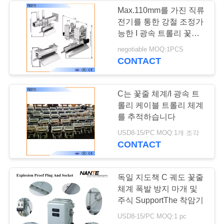
표
Max.110mm를 가진 직류
전기를 통한 강철 조정가
를
능한 I 광속 트롤리 꽃줄
체계
요
negotiable MOQ:1PCS
CONTACT
구
하
C는 꽃줄 체계/I 광속 트
롤리 케이블 트롤리 체계
십
를 추적하습니다
시
USD8-15/PC MOQ:1개 조각
CONTACT
오
독일 지도책 C 궤도 꽃줄
COMPANY
체계 폭발 방지 마개 및
NEWS
주식 SupportThe 착암기
USD8-15/PC MOQ:1 pc