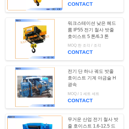
개
CONTACT
공
워크스테이션 낮은 헤드
장
룸 IP55 전기 철사 밧줄
호이스트 5 톤/6.3 톤
투
MOQ:한 조각 / 조각
CONTACT
어
전기 단 하나 궤도 밧줄
품
호이스트 기계 야금술 H
질
광속
MOQ:/ 1 세트 세트
관
CONTACT
리
무거운 산업 전기 철사 밧
줄 호이스트 1.6-12.5 드