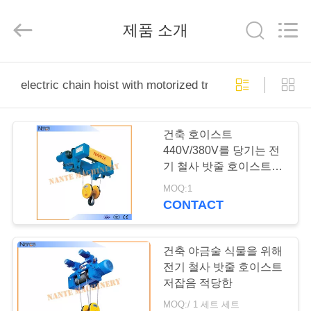
Copyright
©
2015
제품 소개
-
2026
Shaoxing
Nante
Lifting
홈
Eqiupment
Co.,Ltd..
electric chain hoist with motorized trolley
All
Rights
Reserved.
제
건축 호이스트
작
440V/380V를 당기는 전
기 철사 밧줄 호이스트 철
품
사 밧줄
MOQ:1
CONTACT
회
사
건축 야금술 식물을 위해
전기 철사 밧줄 호이스트
소
저잡음 적당한
MOQ:/ 1 세트 세트