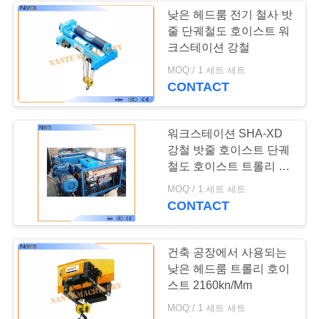
표
낮은 헤드룸 전기 철사 밧
줄 단궤철도 호이스트 워
를
크스테이션 강철
요
MOQ:/ 1 세트 세트
CONTACT
구
하
워크스테이션 SHA-XD
강철 밧줄 호이스트 단궤
십
철도 호이스트 트롤리 I
시
광속
MOQ:/ 1 세트 세트
CONTACT
오
건축 공장에서 사용되는
COMPANY
낮은 헤드룸 트롤리 호이
NEWS
스트 2160kn/Mm
MOQ:/ 1 세트 세트