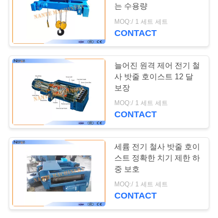
저
는 수용량
희
MOQ:/ 1 세트 세트
CONTACT
에
게
늘어진 원격 제어 전기 철
연
사 밧줄 호이스트 12 달
보장
락
MOQ:/ 1 세트 세트
CONTACT
주
세
세륨 전기 철사 밧줄 호이
요
스트 정확한 치기 제한 하
중 보호
MOQ:/ 1 세트 세트
따
CONTACT
옴