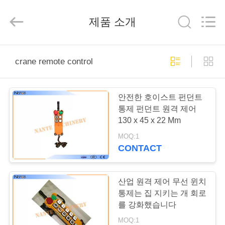
Copyright
©
2015
제품 소개
-
2026
Shaoxing
Nante
Lifting
홈
Eqiupment
Co.,Ltd..
crane remote control
All
Rights
Reserved.
제
안전한 호이스트 펀던트
작
통제 펀던트 원격 제어
130 x 45 x 22 Mm
품
MOQ:1
CONTACT
회
사
산업 원격 제어 무선 윈치
통제는 집 지키는 개 회로
소
를 강화했습니다
MOQ:1