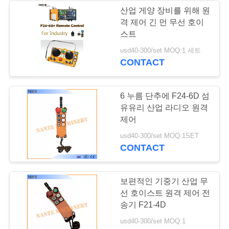
표
산업 게양 장비를 위해 원
격 제어 긴 먼 무선 호이
를
스트
요
usd40-300/set MOQ:1 세트
CONTACT
구
하
6 누름 단추에 F24-6D 섬
유유리 산업 라디오 원격
십
제어
시
usd40-300/set MOQ:1SET
CONTACT
오
보편적인 기중기 산업 무
COMPANY
선 호이스트 원격 제어 전
NEWS
송기 F21-4D
usd40-300/set MOQ:1