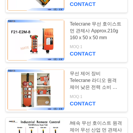
개
CONTACT
공
Telecrane 무선 호이스트
장
먼 관제사 Approx.210g
160 x 50 x 50 mm
투
MOQ:1
CONTACT
어
무선 제어 장비
품
Telecrane 라디오 원격
질
제어 낮은 전력 소비 전송
기
MOQ:1
관
CONTACT
리
/배속 무선 호이스트 원격
제어 무선 산업 먼 관제사