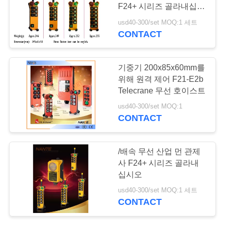
저
F24+ 시리즈 골라내십시
희
오
usd40-300/set MOQ:1 세트
CONTACT
에
게
기중기 200x85x60mm를
연
위해 원격 제어 F21-E2b
Telecrane 무선 호이스트
락
usd40-300/set MOQ:1
CONTACT
주
세
/배속 무선 산업 먼 관제
요
사 F24+ 시리즈 골라내
십시오
usd40-300/set MOQ:1 세트
따
CONTACT
옴