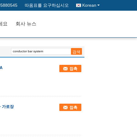
05880545
따옴표를 요구하십시오
Korean
세요
회사 뉴스
A
접촉
자 가로장
접촉