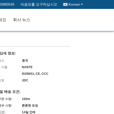
05880545
따옴표를 요구하십시오
Korean
세요
회사 뉴스
상세 정보:
장소:
중국
 이름:
NANTE
ISO9001, CE, CCC
번호:
JDC
및 배송 조건:
주문 수량:
100m
세부 사항:
튼튼한 포장
시간:
14일 안에