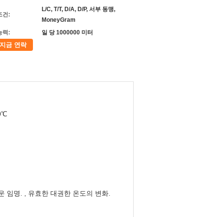
L/C, T/T, D/A, D/P, 서부 동맹,
조건:
MoneyGram
능력:
일 당 1000000 미터
지금 연락
0℃
 임명. , 유효한 대권한 온도의 변화.