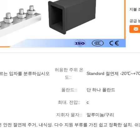
지불 
공급 
허용한 주위 온
오르는 입자를 분류하십시오
Standsrd 절연제 -20℃~+7
도::
폴란드::
단 하나 폴란드
최대. 전압::
c
지휘자 물자::
알루미늄/구리
 안전 절연제 주거, 내식성. 다수 지원 부류를 가진 쉽고 정확한 설치. 쉬운