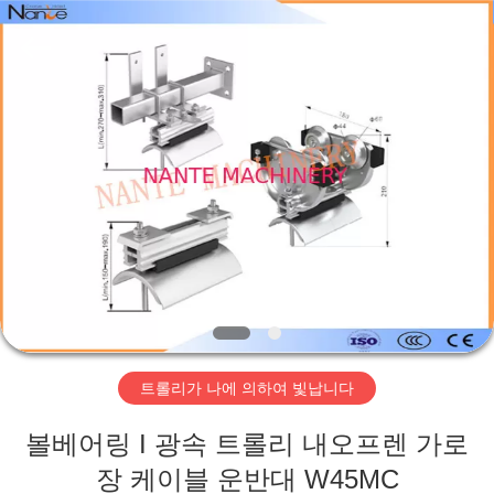
Copyright
©
2015
-
2026
Shaoxing
Nante
Lifting
홈
Eqiupment
Co.,Ltd..
All
Rights
Reserved.
제
작
품
회
트롤리가 나에 의하여 빛납니다
사
볼베어링 I 광속 트롤리 내오프렌 가로
소
장 케이블 운반대 W45MC