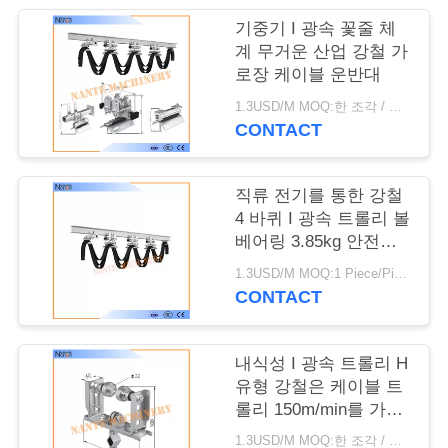
저
기중기 I 광속 꽃줄 체
희
계 무거운 산업 강철 가
로장 케이블 운반대
에
1.3USD/M MOQ:한 조각 / 조각
게
CONTACT
연
락
직류 전기를 통한 강철
4 바퀴 I 광속 트롤리 볼
주
베어링 3.85kg 안전한
능률
세
1.3USD/M MOQ:1 Piece/Pieces
CONTACT
요
내식성 I 광속 트롤리 H
따
유형 강철은 케이블 트
롤리 150m/min를 가로
옴
장으로 막습니다
1.3USD/M MOQ:한 조각 / 조각