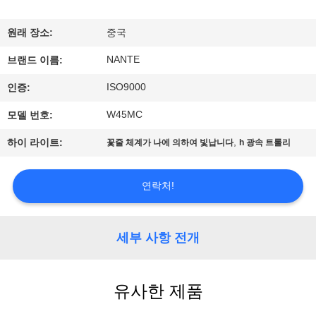
개
원래 장소:
중국
공
NANTE
브랜드 이름:
장
ISO9000
인증:
투
W45MC
모델 번호:
어
,
하이 라이트:
꽃줄 체계가 나에 의하여 빛납니다
h 광속 트롤리
품
연락처!
질
관
세부 사항 전개
리
유사한 제품