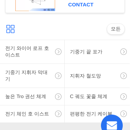
CONTACT
표
를
요
모든
구
전기 와이어 로프 호
하
기중기 끝 포가
이스트
십
기중기 지휘자 막대
시
지휘자 철도망
기
오
높은 Tro 권선 체계
C 궤도 꽃줄 체계
COMPANY
전기 체인 호 이스트
편평한 전기 케이블
NEWS