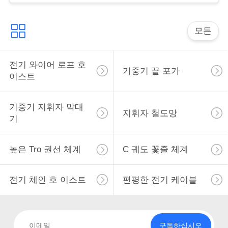
표
를
모든
요
전기 와이어 로프 호
구
기중기 끝 포가
이스트
하
기중기 지휘자 막대
십
지휘자 철도망
기
시
높은 Tro 권선 체계
C 궤도 꽃줄 체계
오
전기 체인 호 이스트
편평한 전기 케이블
COMPANY
NEWS
구독하십시오