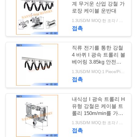
저
계 무거운 산업 강철 가
희
로장 케이블 운반대
1.3USD/M MOQ:한 조각 / 조각
에
접촉
게
연
직류 전기를 통한 강철
4 바퀴 I 광속 트롤리 볼
락
베어링 3.85kg 안전한
능률
주
1.3USD/M MOQ:1 Piece/Pieces
접촉
세
요
내식성 I 광속 트롤리 H
유형 강철은 케이블 트
롤리 150m/min를 가로
따
장으로 막습니다
1.3USD/M MOQ:한 조각 / 조각
옴
접촉