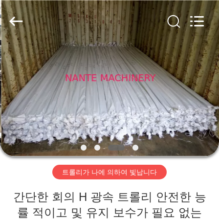
품
질
전
기
와
이
어
홈
로
프
호
이
스
제
트
협
력
작
업
체.
Copyright
품
©
2015
-
2020
crane-
component.com.
회
All
Rights
Reserved.
트롤리가 나에 의하여 빛납니다
사
간단한 회의 H 광속 트롤리 안전한 능
소
률 적이고 및 유지 보수가 필요 없는