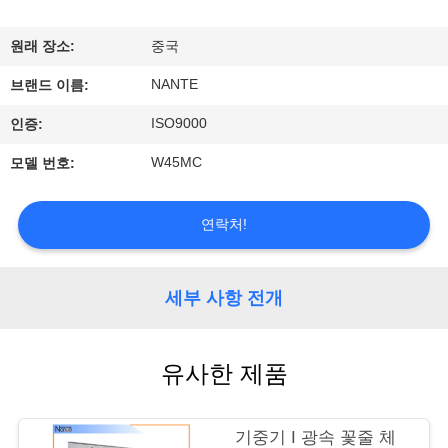
개
원래 장소:
중국
공
NANTE
브랜드 이름:
장
ISO9000
인증:
투
W45MC
모델 번호:
어
연락처!
품
질
세부 사항 전개
관
유사한 제품
리
기중기 I 광속 꽃줄 체