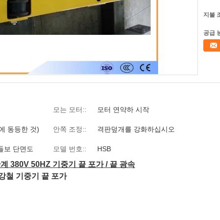
지불 
공급 
모는 모터::
모터 연약하 시작
5년에 동등한 것)
안쪽 조정::
격판덮개를 강화하십시오
들보 단면도
모델 번호::
HSB
계 380V 50HZ 기중기 끝 포가 / 끝 광속
강철 기중기 끝 포가