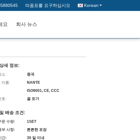
05880545
따옴표를 요구하십시오
Korean
세요
회사 뉴스
상세 정보:
장소:
중국
 이름:
NANTE
ISO9001, CE, CCC
번호:
끝 포가
및 배송 조건:
주문 수량:
1SET
세부 사항:
튼튼한 포장
시간:
30 일 이내