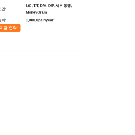
L/C, T/T, D/A, D/P, 서부 동맹,
조건:
MoneyGram
능력:
1,000,0pair/year
지금 연락