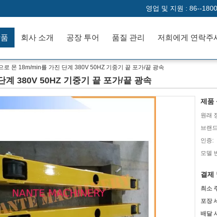
영업 및 지원 :
86--180
작품
회사 소개
공장 투어
품질 관리
저희에게 연락주
로 몬 18m/min를 가진 단계 380V 50HZ 기중기 끝 포가/끝 광속
단계 380V 50HZ 기중기 끝 포가/끝 광속
제품 
원래 
브랜드
인증:
모델 
결제 
최소 
포장 
배달 