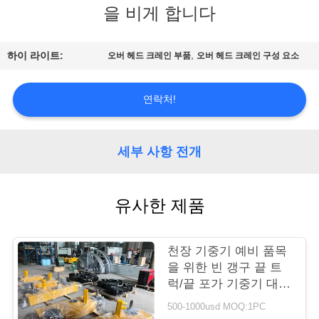
개
을 비게 합니다
공
,
하이 라이트:
오버 헤드 크레인 부품
오버 헤드 크레인 구성 요소
장
연락처!
투
어
세부 사항 전개
품
유사한 제품
질
관
천장 기중기 예비 품목
리
을 위한 빈 갱구 끝 트
럭/끝 포가 기중기 대차
작풍
500-1000usd MOQ:1PC