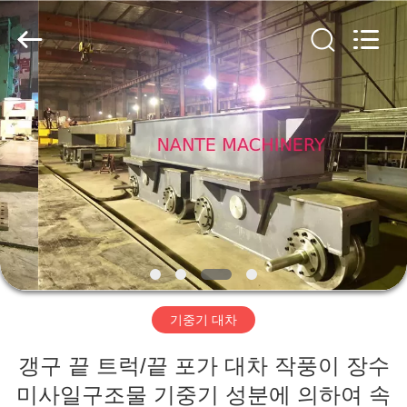
Copyright
©
2015
-
2026
Shaoxing
Nante
Lifting
홈
Eqiupment
Co.,Ltd..
All
Rights
Reserved.
제
작
품
회
기중기 대차
사
갱구 끝 트럭/끝 포가 대차 작풍이 장수
소
미사일구조물 기중기 성분에 의하여 속