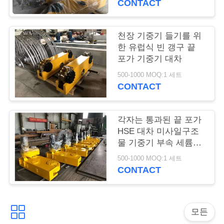
저
CONTACT
희
천장 기중기 들기를 위
에
한 유럽식 빈 갱구 끝
게
포가 기중기 대차
500-1000 MOQ:1 세트
연
CONTACT
락
주
각자는 통과된 끝 포가
HSE 대차 미사일구조
세
물 기중기 부속 세륨과
ISO를 디자인했습니다
요
500-1000 MOQ:1 세트
CONTACT
따
모든
옴