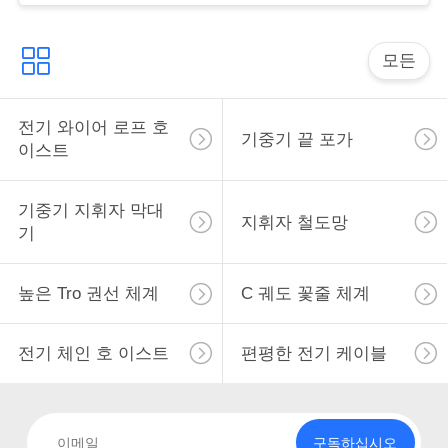
표
를
모든
요
전기 와이어 로프 호
구
기중기 끝 포가
이스트
하
기중기 지휘자 막대
십
지휘자 철도망
기
시
높은 Tro 권선 체계
C 궤도 꽃줄 체계
오
전기 체인 호 이스트
편평한 전기 케이블
COMPANY
NEWS
구독하십시오