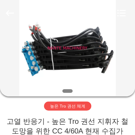
품
질
전
기
와
이
어
홈
로
프
호
이
스
제
트
협
력
작
업
체.
Copyright
품
©
2015
-
2020
crane-
component.com.
회
All
Rights
Reserved.
높은 Tro 권선 체계
사
고열 반응기 - 높은 Tro 권선 지휘자 철
소
도망을 위한 CC 4/60A 현재 수집가