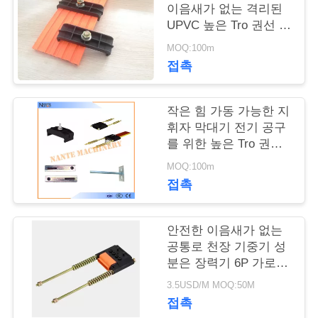
저
이음새가 없는 격리된
희
UPVC 높은 Tro 권선 수
집가 60A HTR1004
MOQ:100m
에
접촉
게
연
작은 힘 가동 가능한 지
휘자 막대기 전기 공구
락
를 위한 높은 Tro 권선
4P 600V
주
MOQ:100m
접촉
세
요
안전한 이음새가 없는
공통로 천장 기중기 성
분은 장력기 6P 가로장
따
을 끝냅니다
3.5USD/M MOQ:50M
옴
접촉