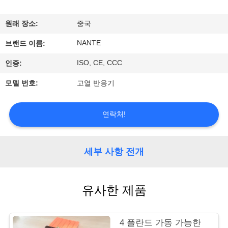
개
원래 장소:
중국
공
NANTE
브랜드 이름:
장
ISO, CE, CCC
인증:
투
모델 번호:
고열 반응기
어
연락처!
품
질
세부 사항 전개
관
유사한 제품
리
4 폴란드 가동 가능한