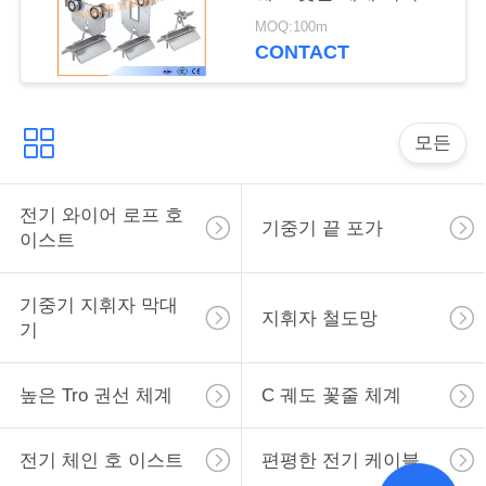
트롤리
표
MOQ:100m
CONTACT
를
요
모든
구
하
전기 와이어 로프 호
기중기 끝 포가
십
이스트
시
기중기 지휘자 막대
지휘자 철도망
오
기
COMPANY
높은 Tro 권선 체계
C 궤도 꽃줄 체계
NEWS
전기 체인 호 이스트
편평한 전기 케이블