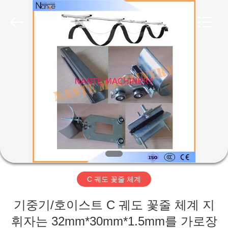
Copyright
©
2015
-
2026
Shaoxing
Nante
Lifting
홈
Eqiupment
Co.,Ltd..
All
Rights
Reserved.
제
작
품
회
C 궤도 꽃줄 체계
사
기중기/호이스트 C 궤도 꽃줄 체계 지
소
휘자는 32mm*30mm*1.5mm를 가로장