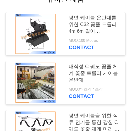
저
희
평면 케이블 운반대를
에
위한 C32 꽃줄 트롤리
4m 6m 길이
게
32mm*30mm*1.5mm
MOQ:100 Metres
연
CONTACT
락
내식성 C 궤도 꽃줄 체
주
계 꽃줄 트롤리 케이블
운반대
세
MOQ:한 조각 / 조각
요
CONTACT
따
평면 케이블을 위한 직
류 전기를 통한 강철 C
옴
궤도 꽃줄 체계 머리 위