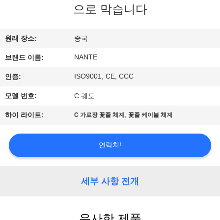
개
으로 막습니다
공
원래 장소:
중국
장
NANTE
브랜드 이름:
투
ISO9001, CE, CCC
인증:
어
모델 번호:
C 궤도
,
하이 라이트:
C 가로장 꽃줄 체계
꽃줄 케이블 체계
품
질
연락처!
관
세부 사항 전개
리
유사한 제품